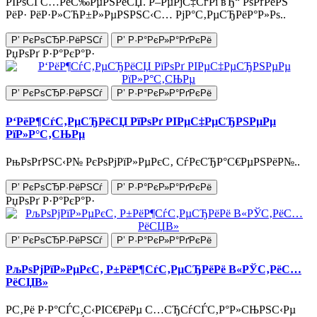
РІРѕСЃС…РёС‰РµРЅРёСЏ. Р–РµРјС‡СѓРі вЂ“ РѕРґРёРЅ
РёР· РёР·Р»СЋР±Р»РµРЅРЅС‹С… РјР°С‚РµСЂРёР°Р»Рѕ..
Р’ РєРѕСЂР·РёРЅСѓ
Р’ Р·Р°РєР»Р°РґРєРё
РџРѕРґ Р·Р°РєР°Р·
Р’ РєРѕСЂР·РёРЅСѓ
Р’ Р·Р°РєР»Р°РґРєРё
Р‘РёР¶СѓС‚РµСЂРёСЏ РїРѕРґ РІРµС‡РµСЂРЅРµРµ
РїР»Р°С‚СЊРµ
РњРѕРґРЅС‹Р№ РєРѕРјРїР»РµРєС‚ СѓРєСЂР°С€РµРЅРёР№..
Р’ РєРѕСЂР·РёРЅСѓ
Р’ Р·Р°РєР»Р°РґРєРё
РџРѕРґ Р·Р°РєР°Р·
Р’ РєРѕСЂР·РёРЅСѓ
Р’ Р·Р°РєР»Р°РґРєРё
РљРѕРјРїР»РµРєС‚ Р±РёР¶СѓС‚РµСЂРёРё В«РЎС‚РёС…
РёСЏВ»
Р­С‚Рё Р·Р°СЃС‚С‹РІС€РёРµ С…СЂСѓСЃС‚Р°Р»СЊРЅС‹Рµ