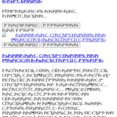
В«РљР°СЂРјРµРЅВ»
РЎРІР°РґРµР±РЅС‹Р№ РєРѕРјРїР»РµРєС‚
Р±РёР¶СѓС‚РµСЂРёРё...
Р’ РєРѕСЂР·РёРЅСѓ
Р’ Р·Р°РєР»Р°РґРєРё
РџРѕРґ Р·Р°РєР°Р·
Р’ РєРѕСЂР·РёРЅСѓ
Р’ Р·Р°РєР»Р°РґРєРё
РљРѕРјРїР»РµРєС‚ СѓРєСЂР°С€РµРЅРёР№ РїРѕРґ
Р¶РµРјС‡СѓРі В«РњРѕСЂСЃРєР°СЏ С‚Р°Р№РЅР°В»
Р РѕСЃРєРѕС€СЊ, С€РёРє, СЌР»РµРіР°РЅС‚РЅРѕСЃС‚СЊ,
С€Р°СЂРј, С‚РѕСЂР¶РµСЃС‚РІРµРЅРЅС‹Р№ Р»РѕСЃРє вЂ“
РІСЃРµ СЌС‚Рѕ РѕРїРёСЃР°РЅРёРµ РєРѕРјРїР»РµРєС‚Р°
СѓРєСЂР°С€РµРЅРёР№ РёР· Р±РµР»РѕСЃРЅРµР¶РЅС‹С…
РёСЃРєСѓСЃСЃС‚РІРµРЅРЅС‹С… Р¶РµРјС‡СѓР¶РёРЅ,
РєРѕС‚РѕСЂС‹Рµ СЃС‚Р°Р»Рё РіР»Р°РІРЅС‹РјРё
СЌР»РµРјРµРЅС‚РѕРј РєРѕРјРїРѕР·РёС†РёРё
СЃРµСЂРµР¶РµРє Рё РѕР¶РµСЂРµР»СЊСЏ. РњРёРјРѕ
С‚Р°РєРѕР№ РЅРµРІРµСЃС‚С‹ Р±СѓРґРµС‚
РЅРµРІРѕР·РјРѕР¶РЅРѕ РїСЂРѕР№С‚Рё, РЅРµ РІС‹СЂР°Р·РёРІ