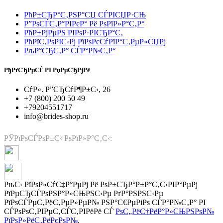
РћР±СЂР°С‚РЅР°СЏ СЃРІСЏР·СЊ
Р”РѕСЃС‚Р°РІРєР° Рё РѕРїР»Р°С‚Р°
РћР±РјРµРЅ РІРѕР·РІСЂР°С‚
РћРїС‚РѕРІС‹Рј РїРѕРєСѓРїР°С‚РµР»СЏРј
РљР°СЂС‚Р° СЃР°Р№С‚Р°
РђРґСЂРµСЃ РІ РџРµСЂРјРё
СѓР». Р”СЂСѓР¶Р±С‹, 26
+7 (800) 200 50 49
+79204551717
info@brides-shop.ru
РЎРїРѕСЃРѕР±С‹ РѕРїР»Р°С‚С‹:
РњС‹ РїРѕР»СѓС‡Р°РµРј Рё РѕР±СЂР°Р±Р°С‚С‹РІР°РµРј
РїРµСЂСЃРѕРЅР°Р»СЊРЅС‹Рµ РґР°РЅРЅС‹Рµ
РїРѕСЃРµС‚РёС‚РµР»РµР№ РЅР°С€РµРіРѕ СЃР°Р№С‚Р° РІ
СЃРѕРѕС‚РІРµС‚СЃС‚РІРёРё СЃ
РѕС„РёС†РёР°Р»СЊРЅРѕР№
РїРѕР»РёС‚РёРєРѕР№
.