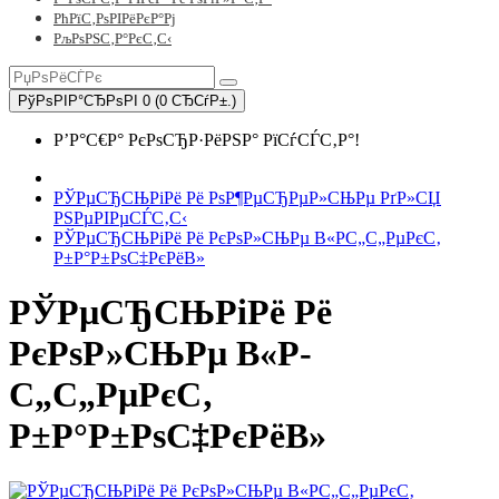
РћРїС‚РѕРІРёРєР°Рј
РљРѕРЅС‚Р°РєС‚С‹
РўРѕРІР°СЂРѕРІ 0 (0 СЂСѓР±.)
Р’Р°С€Р° РєРѕСЂР·РёРЅР° РїСѓСЃС‚Р°!
РЎРµСЂСЊРіРё Рё РѕР¶РµСЂРµР»СЊРµ РґР»СЏ
РЅРµРІРµСЃС‚С‹
РЎРµСЂСЊРіРё Рё РєРѕР»СЊРµ В«Р­С„С„РµРєС‚
Р±Р°Р±РѕС‡РєРёВ»
РЎРµСЂСЊРіРё Рё
РєРѕР»СЊРµ В«Р­
С„С„РµРєС‚
Р±Р°Р±РѕС‡РєРёВ»